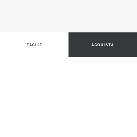
TAGLIE
ACQUISTA
TAGLIE
ACQUISTA
SELEZIONA UNA TAGLIA
La conversione delle taglie è fornita dal produttore.
4 US