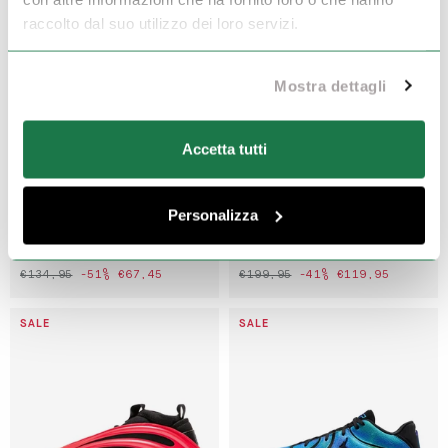
raccolto dal suo utilizzo dei loro servizi.
Mostra dettagli
Accetta tutti
Personalizza
PUMA
NIKE
MB.05 FAST & FURIOUS LA
LEBRON XXIII
€134,95
-51%
€67,45
€199,95
-41%
€119,95