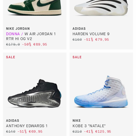
NIKE JORDAN
ADIDAS
W AIR JORDAN 1
HARDEN VOLUME 9
RTR HI OG V2
€160
-51%
€79,95
€179,9
-50%
€89,95
ADIDAS
NIKE
ANTHONY EDWARDS 1
KOBE 3 "NATALE"
€140
-51%
€69,95
€210
-41%
€125,95