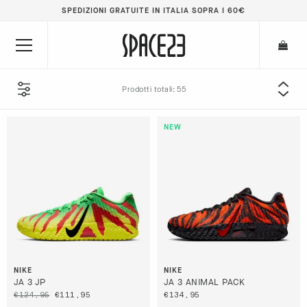
SPEDIZIONI GRATUITE IN ITALIA SOPRA I 60€
Prodotti totali:
CATEGORIA
BRAND
SESSO
TAGLIA
PERCENT SALE
NIKE
NIKE
JA 3 JP
JA 3 ANIMAL PACK
€124,95
€111,95
€134,95