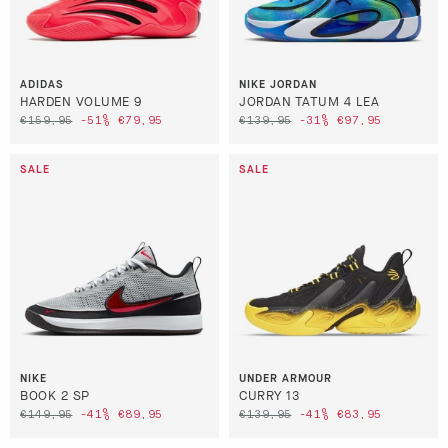
ADIDAS
NIKE JORDAN
HARDEN VOLUME 9
JORDAN TATUM 4 LEA
€159,95
-51%
€79,95
€139,95
-31%
€97,95
NIKE
UNDER ARMOUR
BOOK 2 SP
CURRY 13
€149,95
-41%
€89,95
€139,95
-41%
€83,95