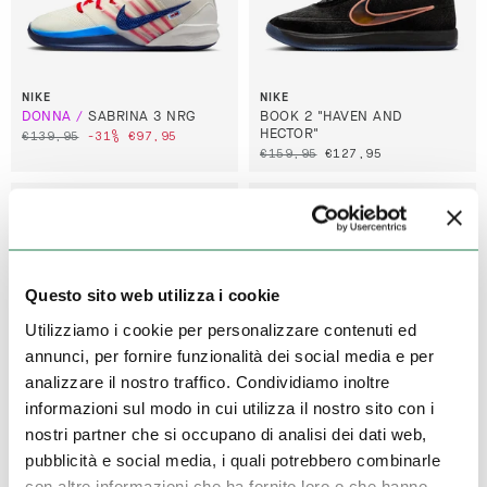
NIKE
NIKE
SABRINA 3 NRG
BOOK 2 "HAVEN AND
HECTOR"
€139,95
-31%
€97,95
€159,95
€127,95
Questo sito web utilizza i cookie
Utilizziamo i cookie per personalizzare contenuti ed
annunci, per fornire funzionalità dei social media e per
analizzare il nostro traffico. Condividiamo inoltre
informazioni sul modo in cui utilizza il nostro sito con i
NIKE JORDAN
PUMA
nostri partner che si occupano di analisi dei dati web,
LUKA 5
MB.05 CAMO
pubblicità e social media, i quali potrebbero combinarle
€129,95
-31%
€90,95
€124,95
-41%
€74,95
con altre informazioni che ha fornito loro o che hanno