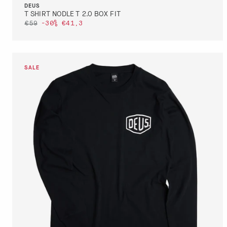
DEUS
T SHIRT NODLE T 2.0 BOX FIT
€59
-30%
€41,3
DETTAGLI
VAI AL PAGAMENTO
QUICK BUY
DETTAGLI
VAI AL PAGAMENTO
QUICK BUY
M
L