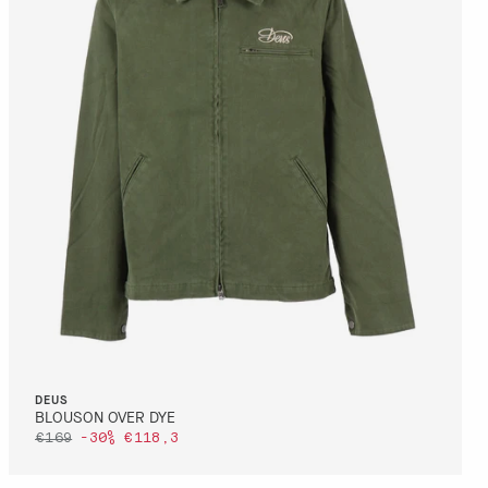
DETTAGLI
VAI AL PAGAMENTO
QUICK BUY
S
DEUS
BLOUSON OVER DYE
€169
-30%
€118,3