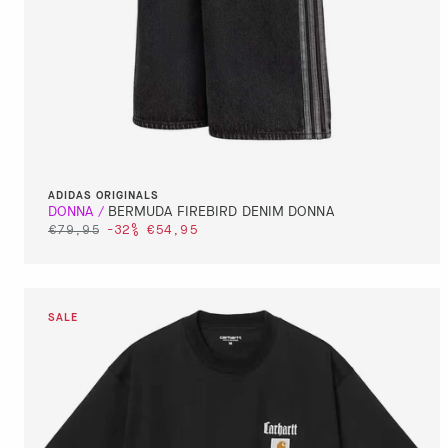
ADIDAS ORIGINALS
BERMUDA FIREBIRD DENIM DONNA
€79,95
-32%
€54,95
DETTAGLI
VAI AL PAGAMENTO
QUICK BUY
DETTAGLI
VAI AL PAGAMENTO
QUICK BUY