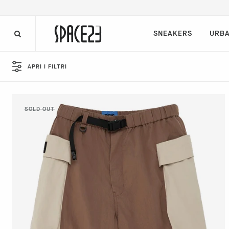
SNEAKERS
URBA
APRI I FILTRI
TIPOLOGIA
BRAND
SESSO
TAGLIA
L
PERCENT SALE