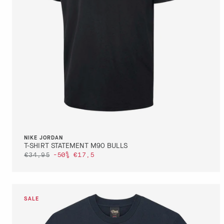
M
L
XL
NIKE JORDAN
T-SHIRT STATEMENT M90 BULLS
€34,95
-50%
€17,5
DETTAGLI
VAI AL PAGAMENTO
QUICK BUY