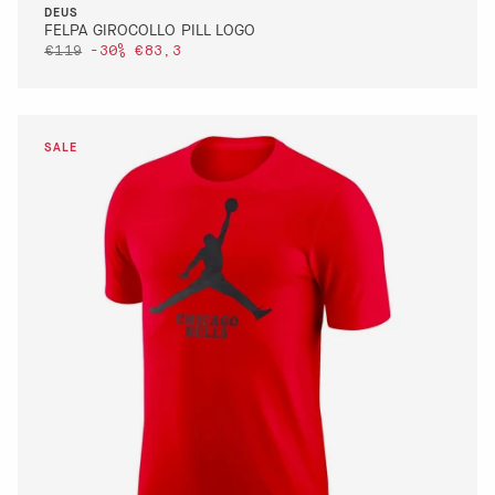
DEUS
FELPA GIROCOLLO PILL LOGO
€119
-30%
€83,3
DETTAGLI
VAI AL PAGAMENTO
QUICK BUY
DETTAGLI
VAI AL PAGAMENTO
QUICK BUY
L