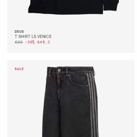
DEUS
T SHIRT LS VENICE
€69
-30%
€48,3
DETTAGLI
VAI AL PAGAMENTO
QUICK BUY
DETTAGLI
VAI AL PAGAMENTO
QUICK BUY
36
38
40