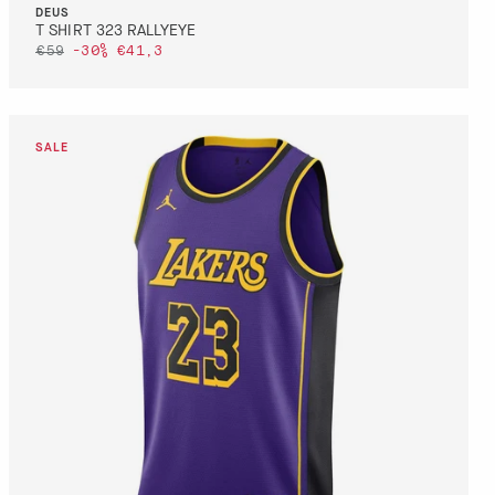
DEUS
T SHIRT 323 RALLYEYE
€59
-30%
€41,3
DETTAGLI
VAI AL PAGAMENTO
QUICK BUY
DETTAGLI
VAI AL PAGAMENTO
QUICK BUY
S