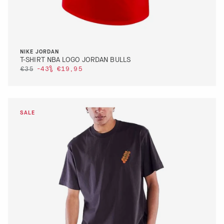
NIKE JORDAN
T-SHIRT NBA LOGO JORDAN BULLS
€35
-43%
€19,95
DETTAGLI
VAI AL PAGAMENTO
QUICK BUY
DETTAGLI
VAI AL PAGAMENTO
QUICK BUY
XL