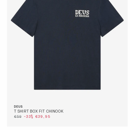
DETTAGLI
VAI AL PAGAMENTO
QUICK BUY
S
DEUS
T SHIRT BOX FIT CHINOOK
€59
-33%
€39,95