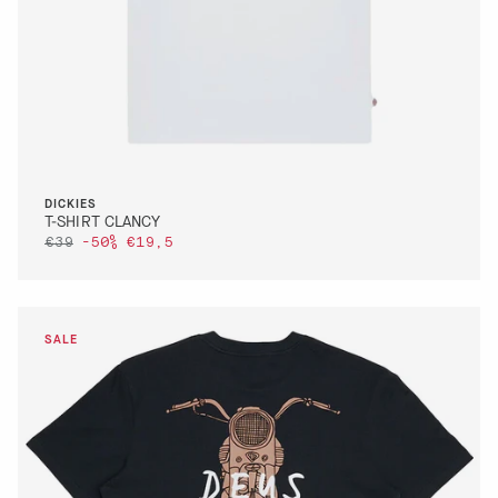
DICKIES
T-SHIRT CLANCY
€39
-50%
€19,5
DETTAGLI
VAI AL PAGAMENTO
QUICK BUY
DETTAGLI
VAI AL PAGAMENTO
QUICK BUY