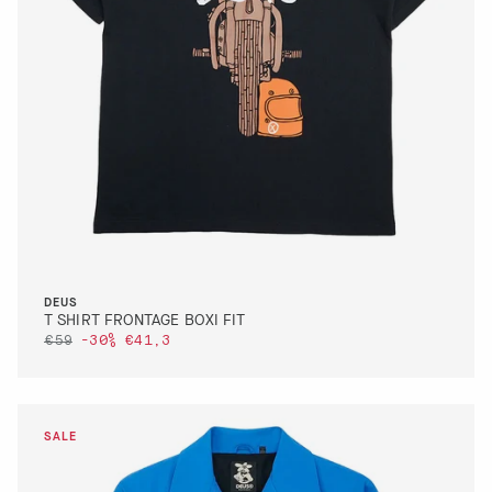
M
DEUS
T SHIRT FRONTAGE BOXI FIT
€59
-30%
€41,3
DETTAGLI
VAI AL PAGAMENTO
QUICK BUY