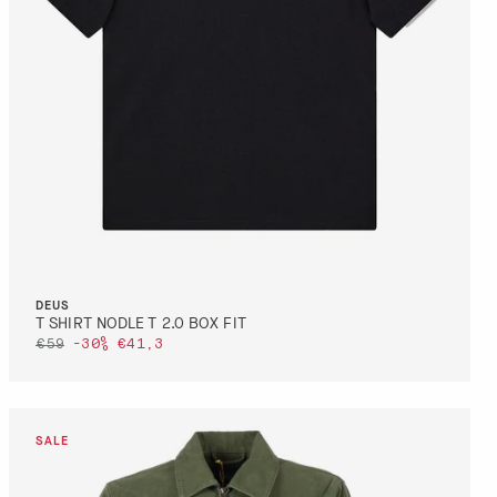
S
M
DEUS
T SHIRT NODLE T 2.0 BOX FIT
€59
-30%
€41,3
DETTAGLI
VAI AL PAGAMENTO
QUICK BUY