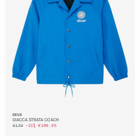
DETTAGLI
VAI AL PAGAMENTO
QUICK BUY
M
DEUS
GIACCA STRATA COACH
€159
-31%
€109,95