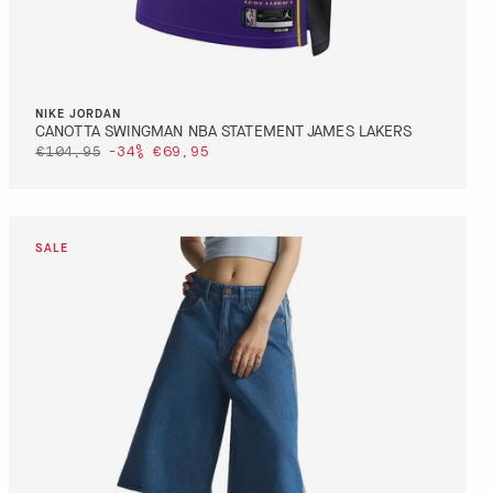
NIKE JORDAN
CANOTTA SWINGMAN NBA STATEMENT JAMES LAKERS
€104,95
-34%
€69,95
DETTAGLI
VAI AL PAGAMENTO
QUICK BUY
DETTAGLI
VAI AL PAGAMENTO
QUICK BUY
36
38