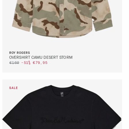
ROY ROGERS
OVERSHIRT CAMU DESERT STORM
€160
-51%
€79,95
DETTAGLI
VAI AL PAGAMENTO
QUICK BUY
DETTAGLI
VAI AL PAGAMENTO
QUICK BUY