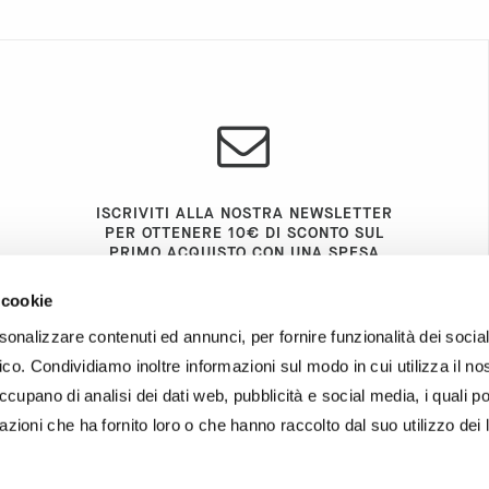
ISCRIVITI ALLA NOSTRA NEWSLETTER
PER OTTENERE 10€ DI SCONTO SUL
PRIMO ACQUISTO CON UNA SPESA
MINIMA DI 60€.
 cookie
Resta aggiornato su prodotti e promozioni!
sonalizzare contenuti ed annunci, per fornire funzionalità dei socia
fico. Condividiamo inoltre informazioni sul modo in cui utilizza il nos
INVIA
occupano di analisi dei dati web, pubblicità e social media, i quali p
zioni che ha fornito loro o che hanno raccolto dal suo utilizzo dei 
INVIA
Iscrivendoti alla newsletter accetti la
nostra
policy sulla privacy