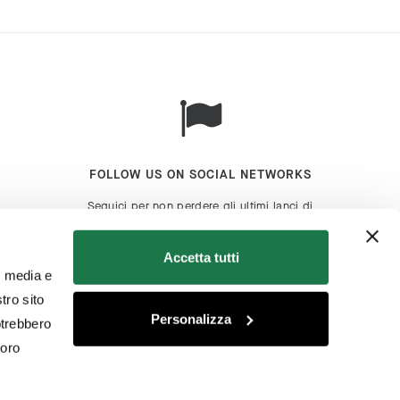
FOLLOW US ON SOCIAL NETWORKS
Seguici per non perdere gli ultimi lanci di
prodotto e le news dal brand
Accetta tutti
l media e
tro sito
Personalizza
otrebbero
loro