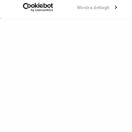
Mostra dettagli
ROMA
Corso Vittorio Emanuele II 156
00186 Roma
Tel.
(+39) 06 8715 3881