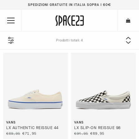
SPEDIZIONI GRATUITE IN ITALIA SOPRA I 60€
Prodotti totali:
RIMUOVI TUTTI
VANS
TIPOLOGIA
BRAND
SESSO
VANS
VANS
LX AUTHENTIC REISSUE 44
LX SLIP-ON REISSUE 98
€89,95
€71,95
€94,95
€89,95
TAGLIA